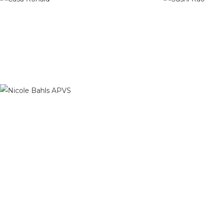
Casa Ronald McDonald
Grupo Rão
Vídeo Institucional
Vídeo Instituc
United Class
Vídeo Publicit
APVS
Vídeo Publicitário
Casarão Lustres
Lojas Ameri
Vídeo Públicitário
Vídeo Instituc