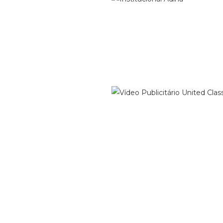
Adina Têxtil
ional
Vídeo Institucional
ário
United Class
Vídeo Publicitário
canas
Construtora Calçada
ional
Empreendimento Vogue Square