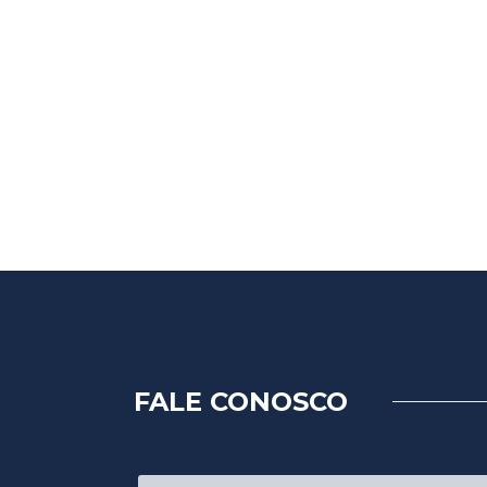
Ipiranga
Marina Barr
Video-Case
Institucional
FALE CONOSCO