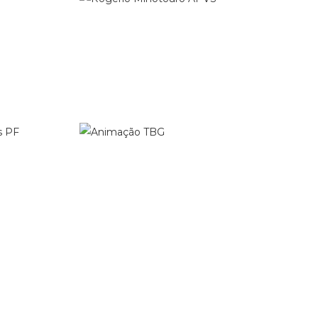
APVS
Vídeo Publicitário
TBG
Animação
Gafisa
Vinheta