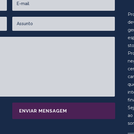
Pr
dev
ge
es
sto
Pr
ne
ce
ca
qu
in
fin
Se
ao
so